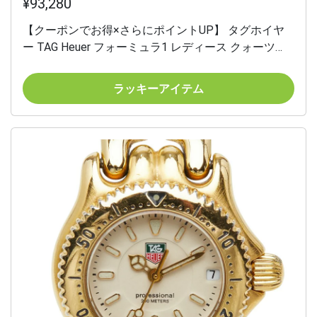
¥93,280
【クーポンでお得×さらにポイントUP】 タグホイヤ
ー TAG Heuer フォーミュラ1 レディース クォーツ
SS/CE 200m防水 ブラック文字盤 WAH1210 研磨仕上
げ済み 【中古】
ラッキーアイテム