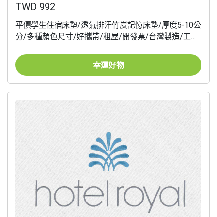
TWD 992
平價學生住宿床墊/透氣排汗竹炭記憶床墊/厚度5-10公
分/多種顏色尺寸/好攜帶/租屋/開發票/台灣製造/工廠
直營/宅配
幸運好物