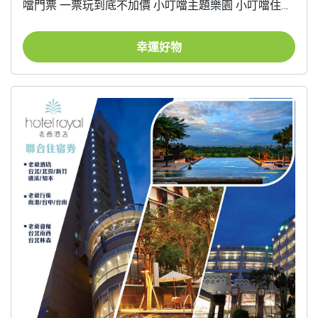
噹門票 一票玩到底不加價 小叮噹主題樂園 小叮噹住宿
券 (開發票)
幸運好物