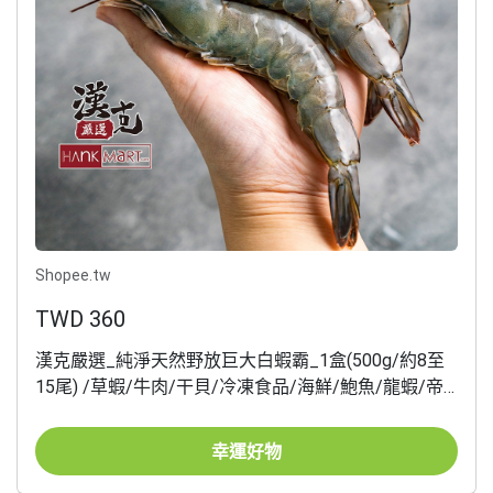
Shopee.tw
TWD 360
漢克嚴選_純淨天然野放巨大白蝦霸_1盒(500g/約8至
15尾) /草蝦/牛肉/干貝/冷凍食品/海鮮/鮑魚/龍蝦/帝
王蟹
幸運好物