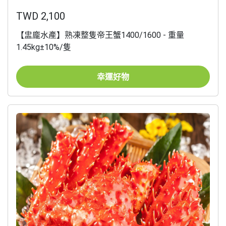
TWD 2,100
【盅龐水產】熟凍整隻帝王蟹1400/1600 - 重量
1.45kg±10%/隻
幸運好物