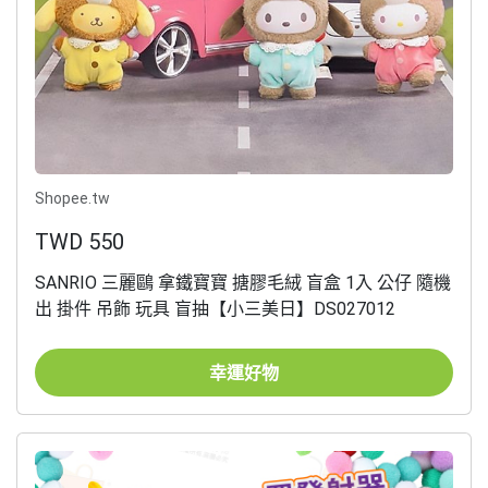
Shopee.tw
TWD 550
SANRIO 三麗鷗 拿鐵寶寶 搪膠毛絨 盲盒 1入 公仔 隨機
出 掛件 吊飾 玩具 盲抽【小三美日】DS027012
幸運好物