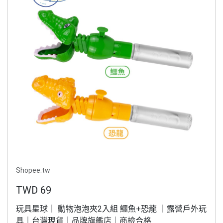
Shopee.tw
TWD 69
玩具星球｜ 動物泡泡夾2入組 鱷魚+恐龍 ｜露營戶外玩
具｜台灣現貨｜品牌旗艦店｜商檢合格