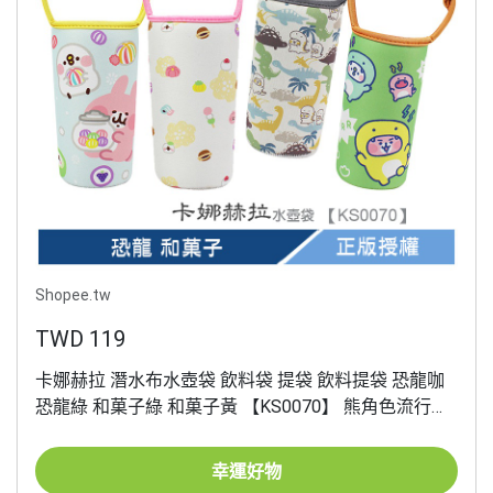
Shopee.tw
TWD 119
卡娜赫拉 潛水布水壺袋 飲料袋 提袋 飲料提袋 恐龍咖
恐龍綠 和菓子綠 和菓子黃 【KS0070】 熊角色流行生
活館
幸運好物