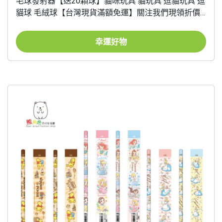
毛球發射器【送20顆球】貓咪玩具 貓玩具 逗貓玩具 逗
貓球 毛絨球【台灣現貨滿額免運】關注我們現領折價
卷 艾尚好購物
幸運好物