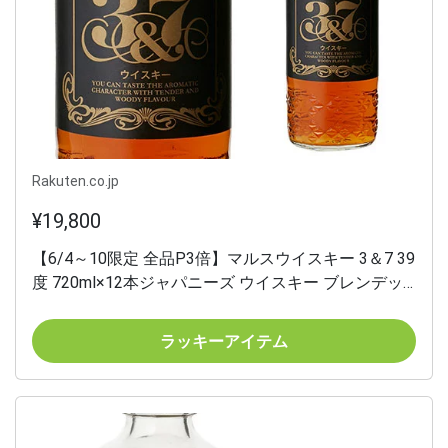
Rakuten.co.jp
¥19,800
【6/4～10限定 全品P3倍】マルスウイスキー 3＆7 39
度 720ml×12本ジャパニーズ ウイスキー ブレンデッ
ド 地ウイスキー ケース販売 mars japanese whisky 本
坊酒造 長S
ラッキーアイテム