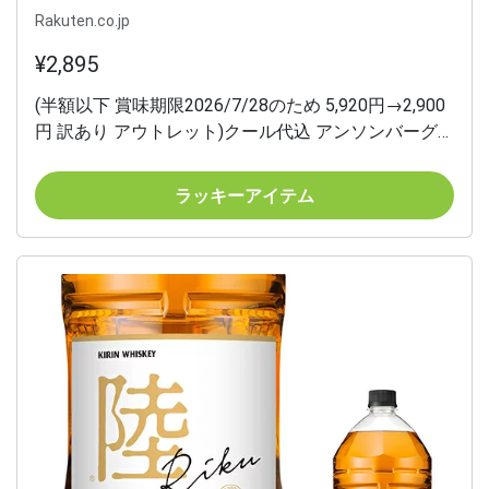
Rakuten.co.jp
¥2,895
(半額以下 賞味期限2026/7/28のため 5,920円→2,900
円 訳あり アウトレット)クール代込 アンソンバーグ
リカーアソート 4P×4個 ウイスキーボンボン ボンボ
ンショコラ チョコレート ゆうパケ メール便 虎S 父の
ラッキーアイテム
日