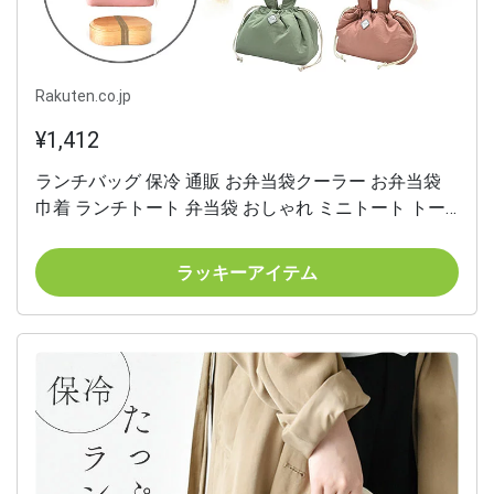
Rakuten.co.jp
¥1,412
ランチバッグ 保冷 通販 お弁当袋クーラー お弁当袋
巾着 ランチトート 弁当袋 おしゃれ ミニトート トー
トバッグ レディース 無地 ripple a530 大人 きれいめ
シンプル お弁当 グッズ 現代百貨
ラッキーアイテム