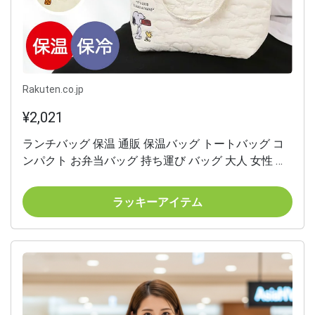
Rakuten.co.jp
¥2,021
ランチバッグ 保温 通販 保温バッグ トートバッグ コ
ンパクト お弁当バッグ 持ち運び バッグ 大人 女性 通
勤 通学 お出掛け おでかけ お買い物 キャラクター キ
ルト生地 かわいい オシャレ ランチグッズ スケーター
ラッキーアイテム
skater ギフト 贈り物