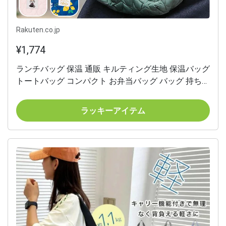
Rakuten.co.jp
¥1,774
ランチバッグ 保温 通販 キルティング生地 保温バッグ
トートバッグ コンパクト お弁当バッグ バッグ 持ち運
び 通勤 通学 かわいい オシャレ 大人 女性 キャラクタ
ー お出掛け お買い物 ランチグッズ スケーター
ラッキーアイテム
skater ギフト 贈り物