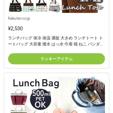
Rakuten.co.jp
¥2,530
ランチバッグ 保冷 保温 通販 大きめ ランチトート ト
ートバッグ 大容量 撥水 はっ水 巾着 猫 ねこ バンダナ
ペットボトル お弁当 ランチ 通勤 通学 弁当袋 おしゃ
れ シンプル At First
ラッキーアイテム