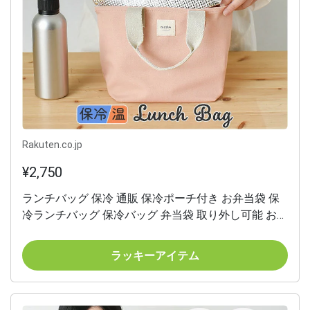
Rakuten.co.jp
¥2,750
ランチバッグ 保冷 通販 保冷ポーチ付き お弁当袋 保
冷ランチバッグ 保冷バッグ 弁当袋 取り外し可能 お弁
当 弁当 持ち運び おしゃれ かわいい トートバッグ バ
ッグ シンプル OL 学生 女性 保冷バック matka マトカ
ラッキーアイテム
ギフト 贈り物