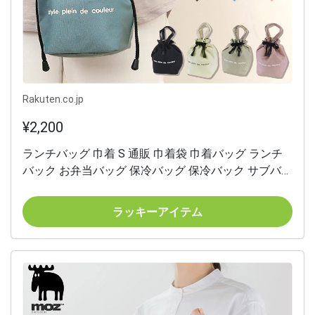
Rakuten.co.jp
¥2,200
ランチバッグ 巾着 S 通販 巾着袋 巾着バッグ ランチ
バック お弁当バッグ 保冷バッグ 保冷バック サブバッ
グ サブバック お弁当入れ トートバッグ 保冷 保温 撥
水 ミニ 小さめ お弁当 アウトドア シンプル 無地 かわ
ラッキーアイテム
いい 可愛い