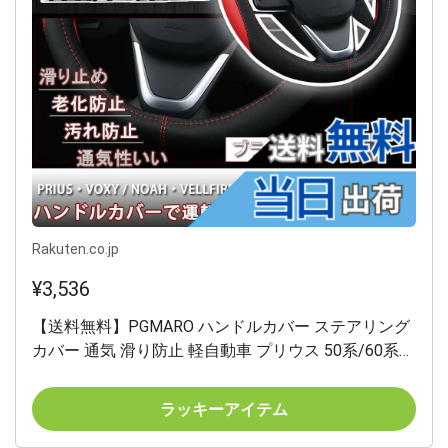
Rakuten.co.jp
¥3,536
【送料無料】PGMARO ハンドルカバー ステアリング
カバー 通気 滑り防止 軽自動車 プリウス 50系/60系
ヤリス クロス CR-V ジェイド ステップワゴン ハイブ
リッド フリード セレナ C27 スペーシア タント
ラッキーアイテム
LA650Sなど対応(ブラック+レッド, 36cm)