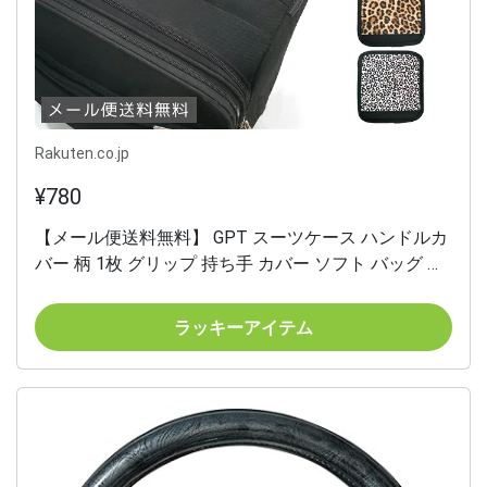
Rakuten.co.jp
¥780
【メール便送料無料】 GPT スーツケース ハンドルカ
バー 柄 1枚 グリップ 持ち手 カバー ソフト バッグ 取
っ手 ラゲッジハンドルカバー 滑り止め 軽量 シンプル
簡単 マジックテープ gu1c075-mail (1通につき6点迄)
ラッキーアイテム
(gu1c076)