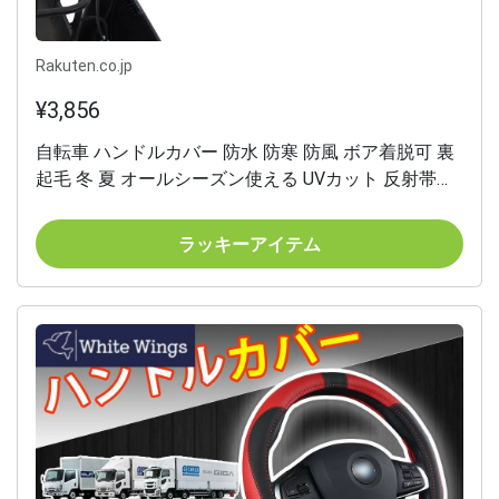
Rakuten.co.jp
¥3,856
自転車 ハンドルカバー 防水 防寒 防風 ボア着脱可 裏
起毛 冬 夏 オールシーズン使える UVカット 反射帯付
しっかりフィット 強撥水 電動アシスト自転車対応
GyuPit
ラッキーアイテム