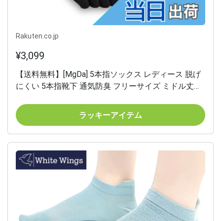
Rakuten.co.jp
¥3,099
【送料無料】[MgDa] 5本指ソックス レディース 脱げ
にくい 5本指靴下 通気防臭 フリーサイズ ミドル丈
（Z 心・花/5色5足セット） 色：Z 心・花/5色5足セ
ット、サイズ：Free Size
ラッキーアイテム