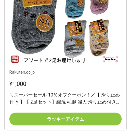
Rakuten.co.jp
¥1,000
＼スーパーセール 10％オフクーポン！／【 滑り止め
付き 】【 2足セット】綿混 毛混 婦人 滑り止め付き
ソックス ゆったり口ゴム 靴下 はきやすい 介護用 施
設 洗い替え プレゼント お礼 誕生日 ポイント 母の日
ラッキーアイテム
敬老の日母の日