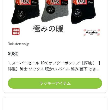
Rakuten.co.jp
¥980
＼スーパーセール 10％オフクーポン！／【厚地 】【
綿混】紳士 ソックス 暖かい パイル 編み 靴下 はきや
すい お年寄り 介護用 施設 洗い替え プレゼントお礼
誕生日 1000円ポッキリ ポイント消化 母の日 敬老の
ラッキーアイテム
日母の日