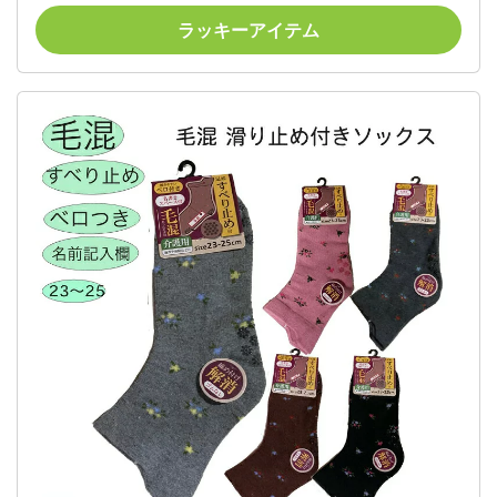
り補助具 履く道具 椅子 イス いす 補助 サポーター さ
ラッキーアイテム
ぽーたー ベッド べっど はく