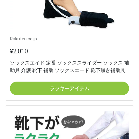
Rakuten.co.jp
¥2,010
ソックスエイド 定番 ソックススライダー ソックス 補
助具 介護 靴下 補助 ソックスエード 靴下履き補助具
自助具 座ったまま 簡単に履く 履きやすい 自立支援
リハビリ 高齢者 シニア 妊婦 マタニティ 介護用品 リ
ラッキーアイテム
ハビリ用品 リハビリ訓練具