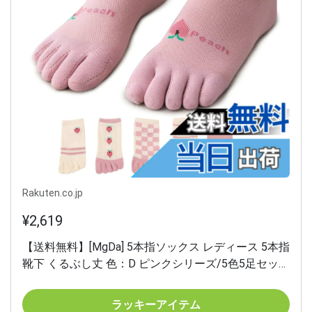
Rakuten.co.jp
¥2,619
【送料無料】[MgDa] 5本指ソックス レディース 5本指
靴下 くるぶし丈 色：D ピンクシリーズ/5色5足セッ
ト、サイズ：Free Size
ラッキーアイテム