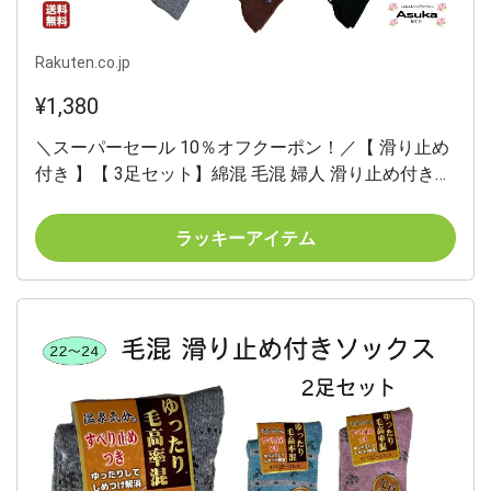
Rakuten.co.jp
¥1,380
＼スーパーセール 10％オフクーポン！／【 滑り止め
付き 】【 3足セット】綿混 毛混 婦人 滑り止め付き
ソックス ゆったりゴム かわいい すべりどめ 靴下 は
きやすい お年寄り 介護用 施設 洗い替え プレゼント
ラッキーアイテム
お礼 誕生日 母の日 敬老の日母の日