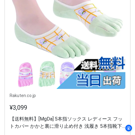
Rakuten.co.jp
¥3,099
【送料無料】[MgDa] 5本指ソックス レディース フッ
トカバー かかと裏に滑り止め付き 浅履き 5本指靴下
通気防臭 フリーサイズ 吸汗速乾 色：B カラフル/5色