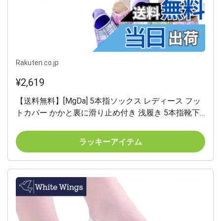
Rakuten.co.jp
¥2,619
【送料無料】[MgDa] 5本指ソックス レディース フッ
トカバー かかと裏に滑り止め付き 浅履き 5本指靴下
通気防臭 フリーサイズ 吸汗速乾 色：F チェック/5色
5足セット、サイズ：Free Size
ラッキーアイテム