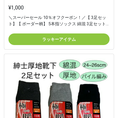
¥1,000
＼スーパーセール 10％オフクーポン！／【 3足セッ
ト】【 ボーダー柄】 5本指ソックス 綿混 3足セット
1000円ポッキリ ポイント消化 ストライプ 無地 アソ
ート 健康 靴下人気 介護 施設 プレゼントお礼 母の日
ラッキーアイテム
敬老の日母の日