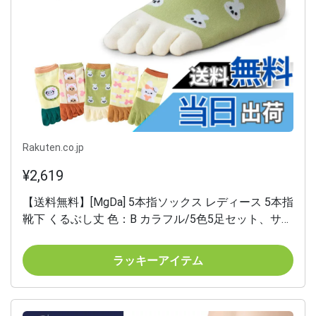
Rakuten.co.jp
¥2,619
【送料無料】[MgDa] 5本指ソックス レディース 5本指
靴下 くるぶし丈 色：B カラフル/5色5足セット、サイ
ズ：Free Size
ラッキーアイテム