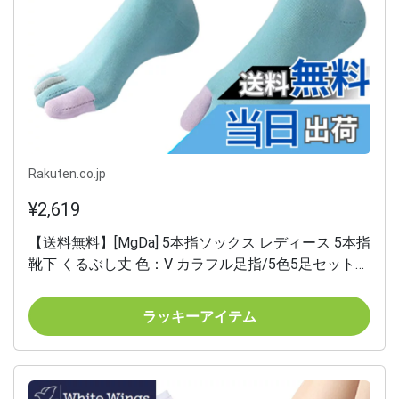
Rakuten.co.jp
¥2,619
【送料無料】[MgDa] 5本指ソックス レディース 5本指
靴下 くるぶし丈 色：V カラフル足指/5色5足セット、
サイズ：Free Size
ラッキーアイテム