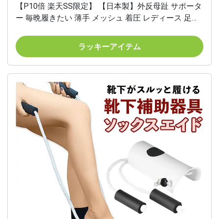
【P10倍 楽天SS限定】 【日本製】外反母趾 サポータ
ー 毎晩履きたい 薄手 メッシュ 着圧 レディース 足指
広げる 内反小趾 扁平足 ケア かかと保湿 モイスト 保
温 快適 クルー丈 洗える 靴下型 就寝用 ギフト 敬老の
ラッキーアイテム
日 紫 M L メイダイ 母の日