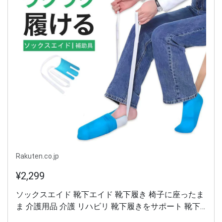
Rakuten.co.jp
¥2,299
ソックスエイド 靴下エイド 靴下履き 椅子に座ったま
ま 介護用品 介護 リハビリ 靴下履きをサポート 靴下
補助具 まごのて くつした 靴下 かいご 器具 立ち上が