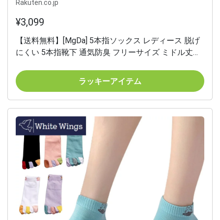
Rakuten.co.jp
¥3,099
【送料無料】[MgDa] 5本指ソックス レディース 脱げ
にくい 5本指靴下 通気防臭 フリーサイズ ミドル丈
（U ブラック/5色5足セット） 色：U ブラック/5色5
足セット、サイズ：Free Size
ラッキーアイテム