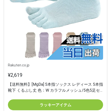
Rakuten.co.jp
¥2,619
【送料無料】[MgDa] 5本指ソックス レディース 5本指
靴下 くるぶし丈 色：W カラフルメッシュ/5色5足セ
ット、サイズ：Free Size
ラッキーアイテム