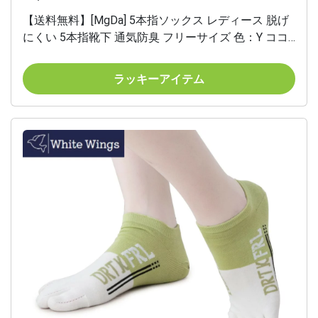
【送料無料】[MgDa] 5本指ソックス レディース 脱げ
にくい 5本指靴下 通気防臭 フリーサイズ 色：Y ココ
ロ/5色5足セット、サイズ：Free Size
ラッキーアイテム