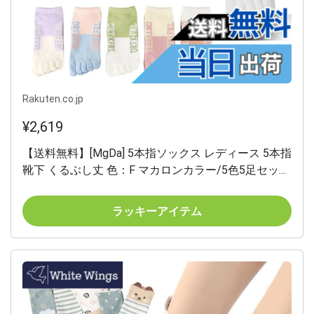
Rakuten.co.jp
¥2,619
【送料無料】[MgDa] 5本指ソックス レディース 5本指
靴下 くるぶし丈 色：F マカロンカラー/5色5足セッ
ト、サイズ：Free Size
ラッキーアイテム