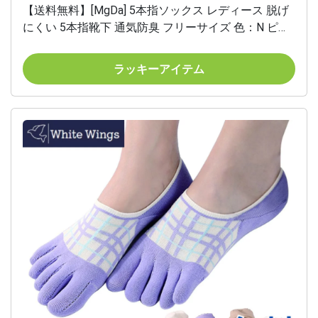
【送料無料】[MgDa] 5本指ソックス レディース 脱げ
にくい 5本指靴下 通気防臭 フリーサイズ 色：N ピン
クシリーズ /5色5足セット、サイズ：Free Size
ラッキーアイテム