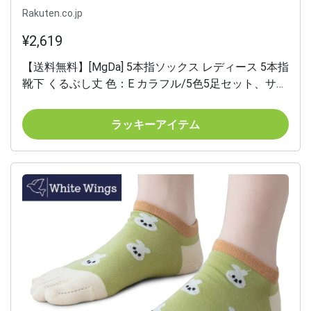
Rakuten.co.jp
¥2,619
【送料無料】[MgDa] 5本指ソックス レディース 5本指
靴下 くるぶし丈 色：E カラフル/5色5足セット、サイ
ズ：Free Size
ラッキーアイテム