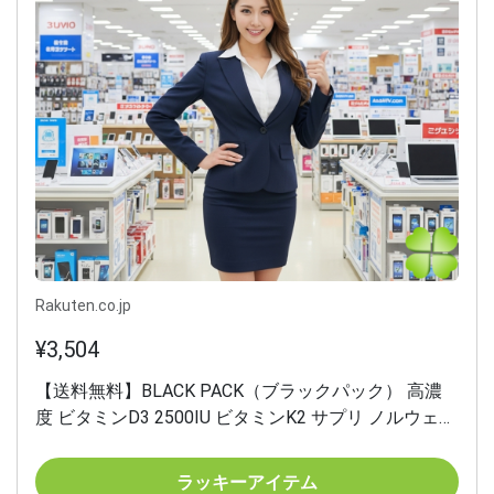
Rakuten.co.jp
¥3,504
【送料無料】BLACK PACK（ブラックパック） 高濃
度 ビタミンD3 2500IU ビタミンK2 サプリ ノルウェー
産サーモンオイル DHA EPA オメガ3 無添加 日本製 国
内GMP認定工場 第三者機関テスト済み 飲みやすい小
ラッキーアイテム