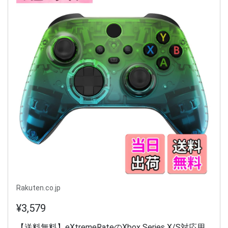
Rakuten.co.jp
¥3,579
【送料無料】eXtremeRateのXbox Series X/S対応用