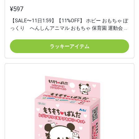
¥597
【SALE〜11日1:59】【11%OFF】 ホビー おもちゃ ぽ
っくり へんしんアニマル おもちゃ 保育園 運動会 景
品 幼稚園 ホビー 激安 おもちゃ 600円 人気 500円台
敬老会 プレゼント イベント セール sale
ラッキーアイテム