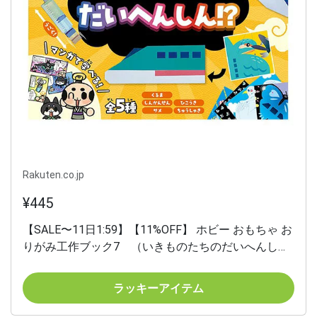
Rakuten.co.jp
¥445
【SALE〜11日1:59】【11%OFF】 ホビー おもちゃ お
りがみ工作ブック7 （いきものたちのだいへんし
ん！？） おもちゃ ホビー 激安 おもちゃ 400円 人気
400円台 敬老会 プレゼント イベント セール sale
ラッキーアイテム