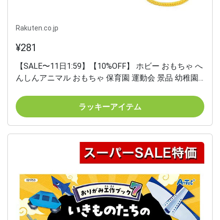
Rakuten.co.jp
¥281
【SALE〜11日1:59】【10%OFF】 ホビー おもちゃ へ
んしんアニマル おもちゃ 保育園 運動会 景品 幼稚園
ホビー おもちゃ 300円 人気 200円台 敬老会 プレゼン
ト イベント セール sale
ラッキーアイテム