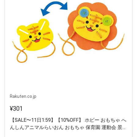
Rakuten.co.jp
¥301
【SALE〜11日1:59】【10%OFF】 ホビー おもちゃ へ
んしんアニマルらいおん おもちゃ 保育園 運動会 景品
幼稚園 ホビー おもちゃ 300円 人気 300円台 敬老会