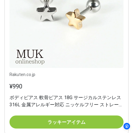
Rakuten.co.jp
¥990
ボディピアス 軟骨ピアス 18G サージカルステンレス
316L 金属アレルギー対応 ニッケルフリー ストレート
バーベル 星 スター ボール つけっぱなし 片側ネジ式
ボールキャッチ 医療用ステンレス 軽い
ラッキーアイテム