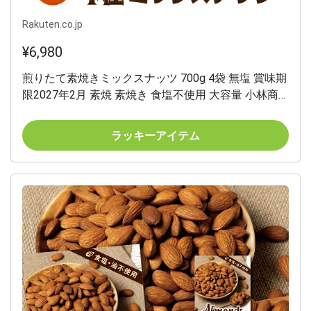
Rakuten.co.jp
¥6,980
煎りたて素焼きミックスナッツ 700g 4袋 無塩 賞味期
限2027年2月 素焼 素焼き 食塩不使用 大容量 小林商
事 ナッツ アーモンド くるみ カシューナッツ マカダ
ミアナッツ 虎姫
ラッキーアイテム