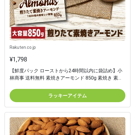
Rakuten.co.jp
¥1,798
【鮮度パック ローストから24時間以内に袋詰め】小
林商事 送料無料 素焼きアーモンド 850g 素焼き 素焼
食塩不使用 無塩 大容量 ナッツ ロースト ノンオイル
健康 美容 おつまみ ポスト投函 賞味期限2027年2月
ラッキーアイテム
八幡 父の日