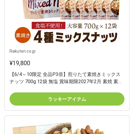
Rakuten.co.jp
¥19,800
【6/4～10限定 全品P3倍】煎りたて素焼きミックス
ナッツ 700g 12袋 無塩 賞味期限2027年2月 素焼 素焼
き 食塩不使用 大容量 小林商事 ナッツ アーモンド く
るみ カシューナッツ マカダミアナッツ 虎姫
ラッキーアイテム