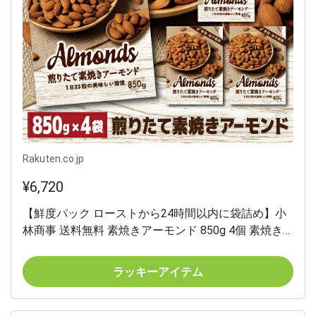
Rakuten.co.jp
¥6,720
【鮮度パック ローストから24時間以内に袋詰め】小
林商事 送料無料 素焼きアーモンド 850g 4個 素焼き
素焼 食塩不使用 無塩 大容量 ナッツ ロースト ノンオ
イル 健康 美容 賞味期限2027年2月 八幡 父の日
ラッキーアイテム