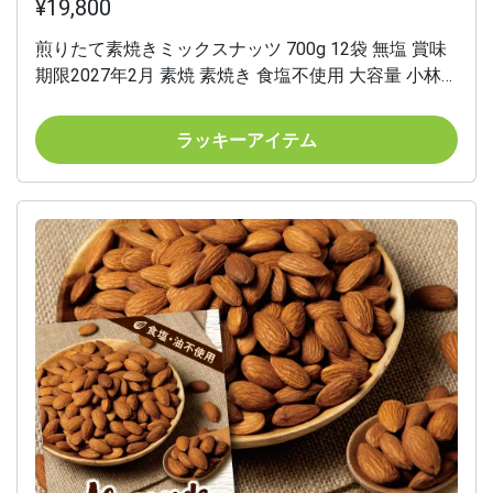
¥19,800
煎りたて素焼きミックスナッツ 700g 12袋 無塩 賞味
期限2027年2月 素焼 素焼き 食塩不使用 大容量 小林
商事 ナッツ アーモンド くるみ カシューナッツ マカ
ダミアナッツ 虎姫
ラッキーアイテム