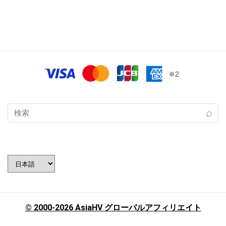
言
語
を
選
択
© 2000-2026 AsiaHV グローバルアフィリエイト