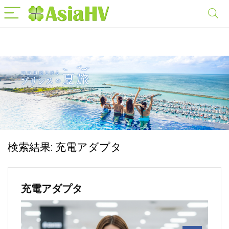
検索結果:
充電アダプタ
充電アダプタ