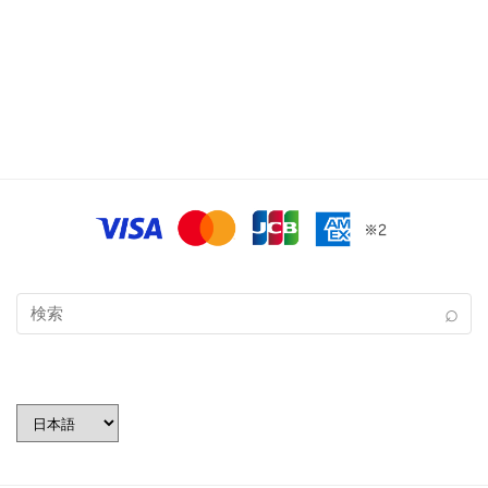
言
語
を
選