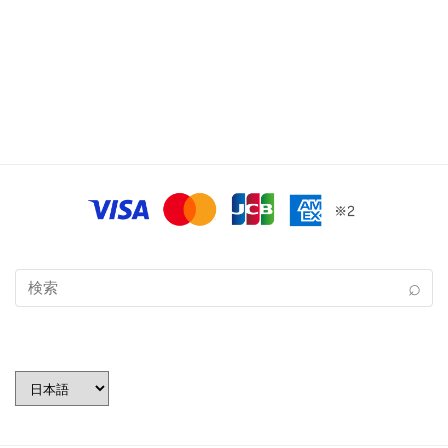
言
語
を
選