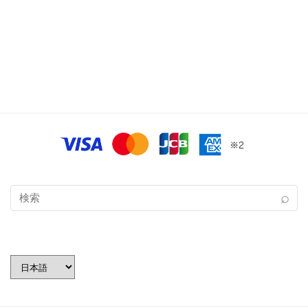
言
語
を
選